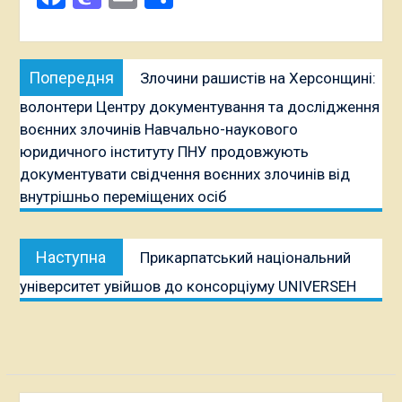
Навігація
Попередня
Попередня
Злочини рашистів на Херсонщині:
записів
публікація:
волонтери Центру документування та дослідження
воєнних злочинів Навчально-наукового
юридичного інституту ПНУ продовжують
документувати свідчення воєнних злочинів від
внутрішньо переміщених осіб
Наступна
Наступна
Прикарпатський національний
публікація:
університет увійшов до консорціуму UNIVERSEH