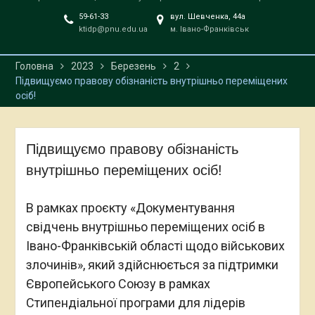
59-61-33
вул. Шевченка, 44а
ktidp@pnu.edu.ua
м. Івано-Франківськ
Головна
2023
Березень
2
Підвищуємо правову обізнаність внутрішньо переміщених
осіб!
Підвищуємо правову обізнаність
внутрішньо переміщених осіб!
В рамках проєкту «Документування
свідчень внутрішньо переміщених осіб в
Івано-Франківській області щодо військових
злочинів», який здійснюється за підтримки
Європейського Союзу в рамках
Стипендіальної програми для лідерів