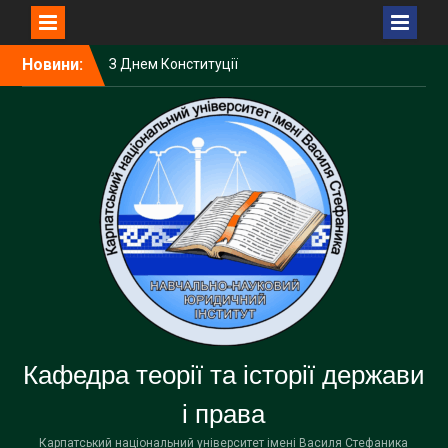
Перейти
Новини:
З Днем Конституції
до
України!
вмісту
Збірник наукових статей
«Актуальні проблеми
вдосконалення чинного
законодавства України»
включено до Переліку
наукових фахових видань
України з присвоєнням
категорії «Б».
Юридичний інститут
провів для дітей СОК
«Смерічка» День безпеки
Кафедра теорії та історії держави
і права
Карпатський національний університет імені Василя Стефаника