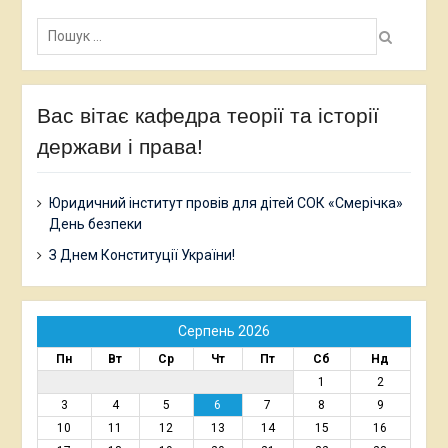
Пошук:
Вас вітає кафедра теорії та історії
держави і права!
Юридичний інститут провів для дітей СОК «Смерічка»
День безпеки
З Днем Конституції України!
Серпень 2026
Пн
Вт
Ср
Чт
Пт
Сб
Нд
1
2
3
4
5
6
7
8
9
10
11
12
13
14
15
16