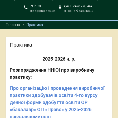
59-61-33
вул. Шевченка, 44а
ktidp@pnu.edu.ua
м. Івано-Франківськ
Головна
Практика
Практика
2025-2026 н. р.
Розпорядження ННЮІ про виробничу
практику:
Про організацію і проведення виробничої
практики
здобувачів освіти 4-го курсу
денної форми здобуття освіти
ОР
«бакалавр» ОП «Право»
у 2025-2026
навчальному році